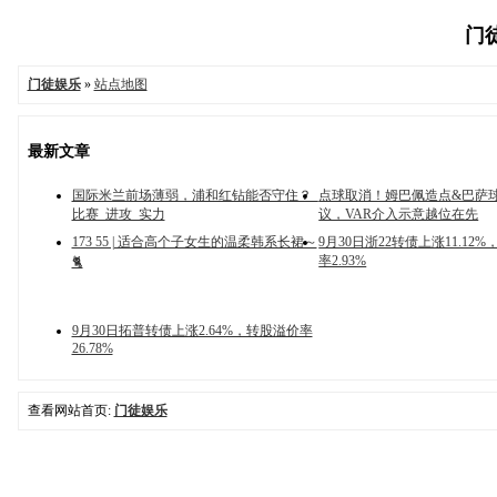
门徒
门徒娱乐
»
站点地图
最新文章
国际米兰前场薄弱，浦和红钻能否守住？_
点球取消！姆巴佩造点&巴萨
比赛_进攻_实力
议，VAR介入示意越位在先
173 55 | 适合高个子女生的温柔韩系长裙～
9月30日浙22转债上涨11.12
率2.93%
🐈
9月30日拓普转债上涨2.64%，转股溢价率
26.78%
查看网站首页:
门徒娱乐